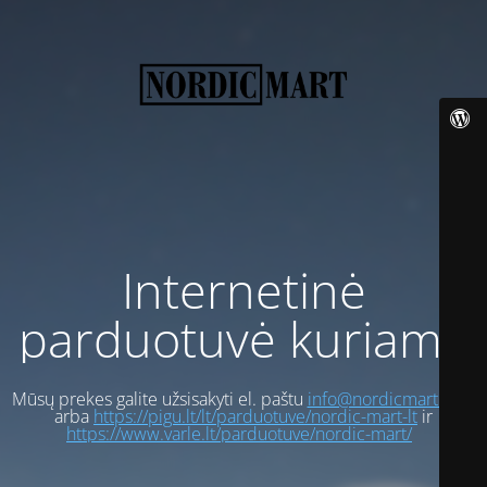
Internetinė
parduotuvė kuriama
Mūsų prekes galite užsisakyti el. paštu
info@nordicmart.com
arba
https://pigu.lt/lt/parduotuve/nordic-mart-lt
ir
https://www.varle.lt/parduotuve/nordic-mart/