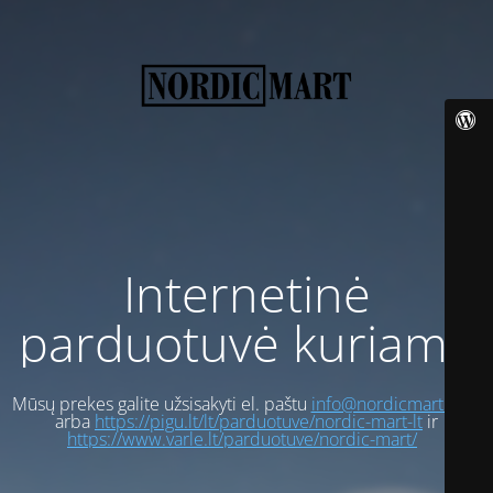
Internetinė
parduotuvė kuriama
Mūsų prekes galite užsisakyti el. paštu
info@nordicmart.com
arba
https://pigu.lt/lt/parduotuve/nordic-mart-lt
ir
https://www.varle.lt/parduotuve/nordic-mart/