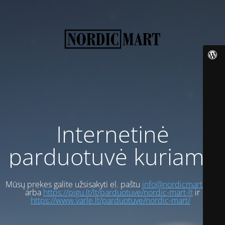
Internetinė
parduotuvė kuriama
Mūsų prekes galite užsisakyti el. paštu
info@nordicmart.com
arba
https://pigu.lt/lt/parduotuve/nordic-mart-lt
ir
https://www.varle.lt/parduotuve/nordic-mart/