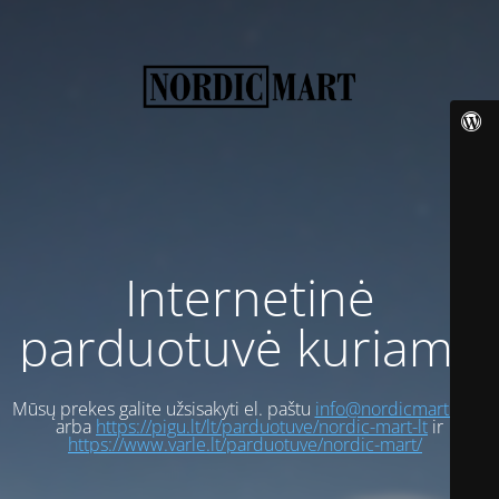
Internetinė
parduotuvė kuriama
Mūsų prekes galite užsisakyti el. paštu
info@nordicmart.com
arba
https://pigu.lt/lt/parduotuve/nordic-mart-lt
ir
https://www.varle.lt/parduotuve/nordic-mart/