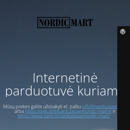
Internetinė
parduotuvė kuriama
Mūsų prekes galite užsisakyti el. paštu
info@nordicmart.com
arba
https://pigu.lt/lt/parduotuve/nordic-mart-lt
ir
https://www.varle.lt/parduotuve/nordic-mart/