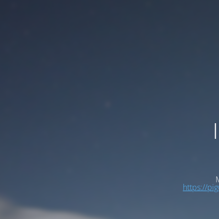
M
https://pi