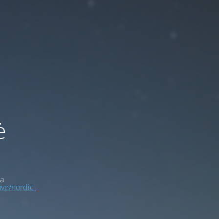
ė
a
uve/nordic-