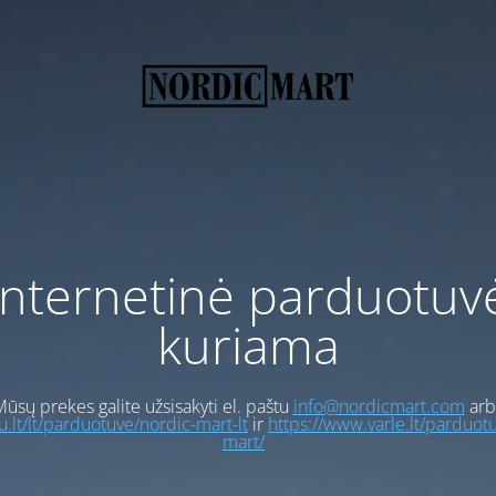
Internetinė parduotuv
kuriama
ūsų prekes galite užsisakyti el. paštu
info@nordicmart.com
arb
gu.lt/lt/parduotuve/nordic-mart-lt
ir
https://www.varle.lt/parduot
mart/