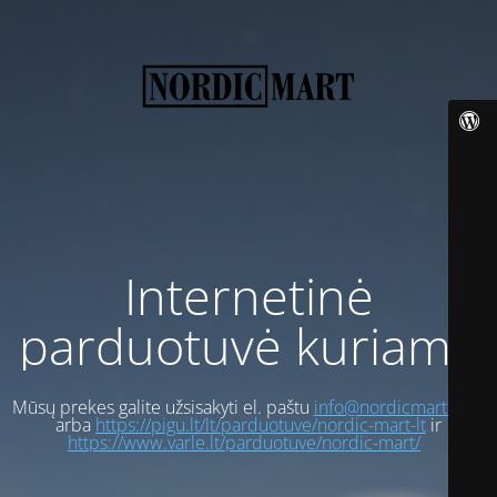
Internetinė
parduotuvė kuriama
Mūsų prekes galite užsisakyti el. paštu
info@nordicmart.com
arba
https://pigu.lt/lt/parduotuve/nordic-mart-lt
ir
https://www.varle.lt/parduotuve/nordic-mart/