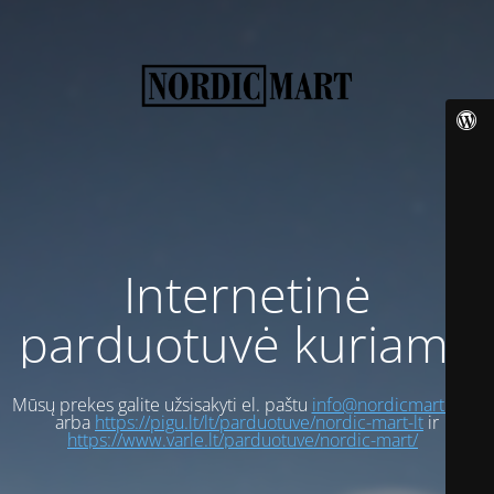
Internetinė
parduotuvė kuriama
Mūsų prekes galite užsisakyti el. paštu
info@nordicmart.com
arba
https://pigu.lt/lt/parduotuve/nordic-mart-lt
ir
https://www.varle.lt/parduotuve/nordic-mart/