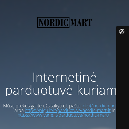
Internetinė
parduotuvė kuriama
Mūsų prekes galite užsisakyti el. paštu
info@nordicmart.com
arba
https://pigu.lt/lt/parduotuve/nordic-mart-lt
ir
https://www.varle.lt/parduotuve/nordic-mart/