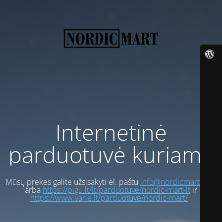
Internetinė
parduotuvė kuriama
Mūsų prekes galite užsisakyti el. paštu
info@nordicmart.com
arba
https://pigu.lt/lt/parduotuve/nordic-mart-lt
ir
https://www.varle.lt/parduotuve/nordic-mart/