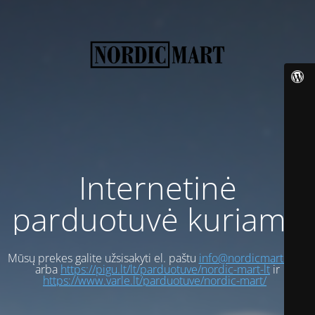
Internetinė
parduotuvė kuriama
Mūsų prekes galite užsisakyti el. paštu
info@nordicmart.com
arba
https://pigu.lt/lt/parduotuve/nordic-mart-lt
ir
https://www.varle.lt/parduotuve/nordic-mart/