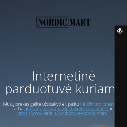
Internetinė
parduotuvė kuriama
Mūsų prekes galite užsisakyti el. paštu
info@nordicmart.com
arba
https://pigu.lt/lt/parduotuve/nordic-mart-lt
ir
https://www.varle.lt/parduotuve/nordic-mart/