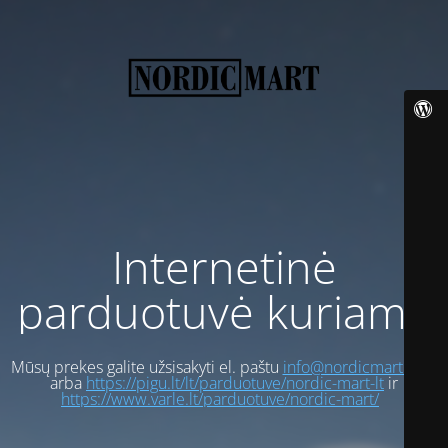
Internetinė
parduotuvė kuriama
Mūsų prekes galite užsisakyti el. paštu
info@nordicmart.com
arba
https://pigu.lt/lt/parduotuve/nordic-mart-lt
ir
https://www.varle.lt/parduotuve/nordic-mart/