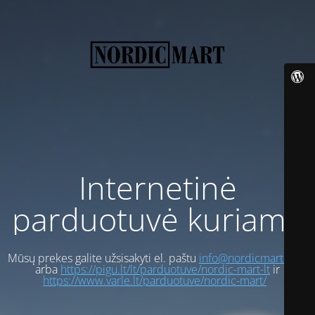
Internetinė
parduotuvė kuriama
Mūsų prekes galite užsisakyti el. paštu
info@nordicmart.com
arba
https://pigu.lt/lt/parduotuve/nordic-mart-lt
ir
https://www.varle.lt/parduotuve/nordic-mart/