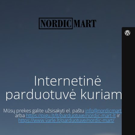
Internetinė
parduotuvė kuriama
Mūsų prekes galite užsisakyti el. paštu
info@nordicmart.com
arba
https://pigu.lt/lt/parduotuve/nordic-mart-lt
ir
https://www.varle.lt/parduotuve/nordic-mart/