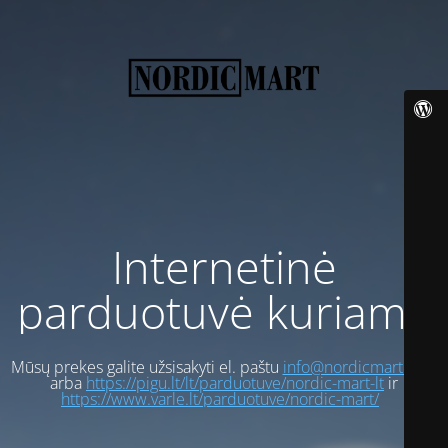
Internetinė
parduotuvė kuriama
Mūsų prekes galite užsisakyti el. paštu
info@nordicmart.com
arba
https://pigu.lt/lt/parduotuve/nordic-mart-lt
ir
https://www.varle.lt/parduotuve/nordic-mart/