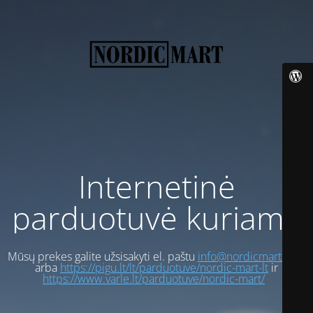
Internetinė
parduotuvė kuriama
Mūsų prekes galite užsisakyti el. paštu
info@nordicmart.com
arba
https://pigu.lt/lt/parduotuve/nordic-mart-lt
ir
https://www.varle.lt/parduotuve/nordic-mart/