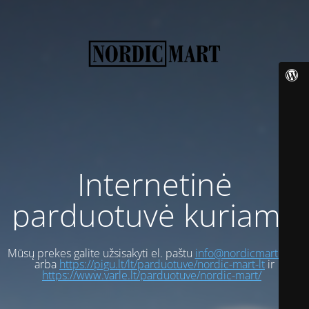
Internetinė
parduotuvė kuriama
Mūsų prekes galite užsisakyti el. paštu
info@nordicmart.com
arba
https://pigu.lt/lt/parduotuve/nordic-mart-lt
ir
https://www.varle.lt/parduotuve/nordic-mart/