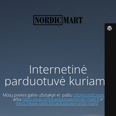
Internetinė
parduotuvė kuriama
Mūsų prekes galite užsisakyti el. paštu
info@nordicmart.com
arba
https://pigu.lt/lt/parduotuve/nordic-mart-lt
ir
https://www.varle.lt/parduotuve/nordic-mart/