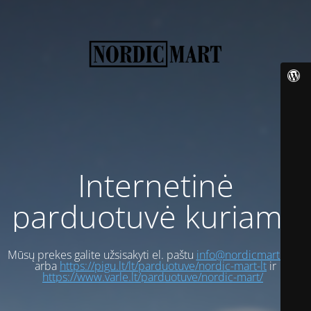
Internetinė
parduotuvė kuriama
Mūsų prekes galite užsisakyti el. paštu
info@nordicmart.com
arba
https://pigu.lt/lt/parduotuve/nordic-mart-lt
ir
https://www.varle.lt/parduotuve/nordic-mart/