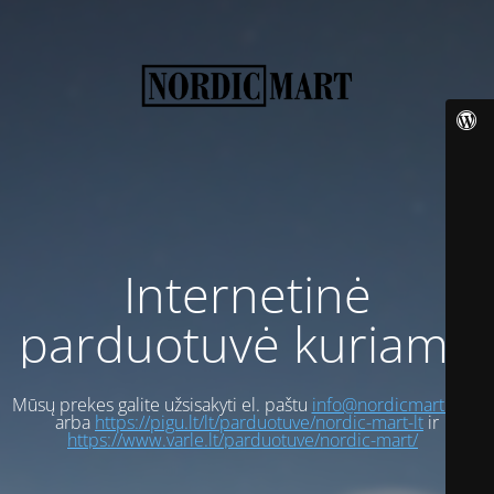
Internetinė
parduotuvė kuriama
Mūsų prekes galite užsisakyti el. paštu
info@nordicmart.com
arba
https://pigu.lt/lt/parduotuve/nordic-mart-lt
ir
https://www.varle.lt/parduotuve/nordic-mart/