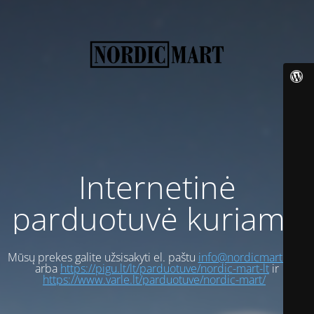
Internetinė
parduotuvė kuriama
Mūsų prekes galite užsisakyti el. paštu
info@nordicmart.com
arba
https://pigu.lt/lt/parduotuve/nordic-mart-lt
ir
https://www.varle.lt/parduotuve/nordic-mart/