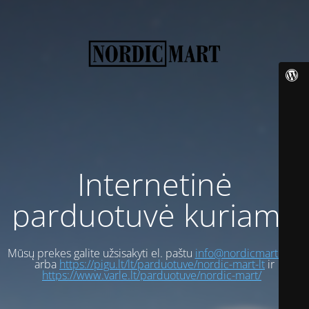
Internetinė
parduotuvė kuriama
Mūsų prekes galite užsisakyti el. paštu
info@nordicmart.com
arba
https://pigu.lt/lt/parduotuve/nordic-mart-lt
ir
https://www.varle.lt/parduotuve/nordic-mart/