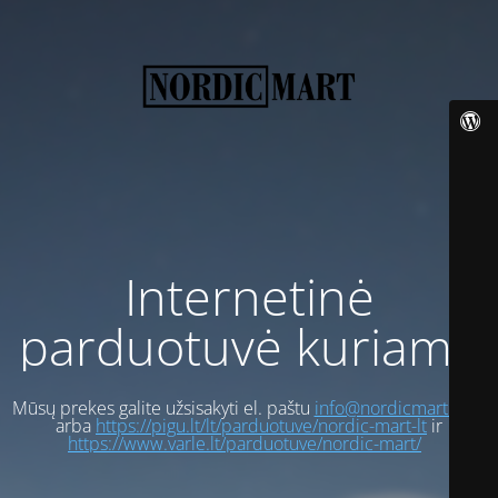
Internetinė
parduotuvė kuriama
Mūsų prekes galite užsisakyti el. paštu
info@nordicmart.com
arba
https://pigu.lt/lt/parduotuve/nordic-mart-lt
ir
https://www.varle.lt/parduotuve/nordic-mart/