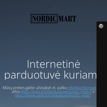
Internetinė
parduotuvė kuriama
Mūsų prekes galite užsisakyti el. paštu
info@nordicmart.com
arba
https://pigu.lt/lt/parduotuve/nordic-mart-lt
ir
https://www.varle.lt/parduotuve/nordic-mart/