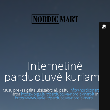
Internetinė
parduotuvė kuriama
Mūsų prekes galite užsisakyti el. paštu
info@nordicmart.com
arba
https://pigu.lt/lt/parduotuve/nordic-mart-lt
ir
https://www.varle.lt/parduotuve/nordic-mart/