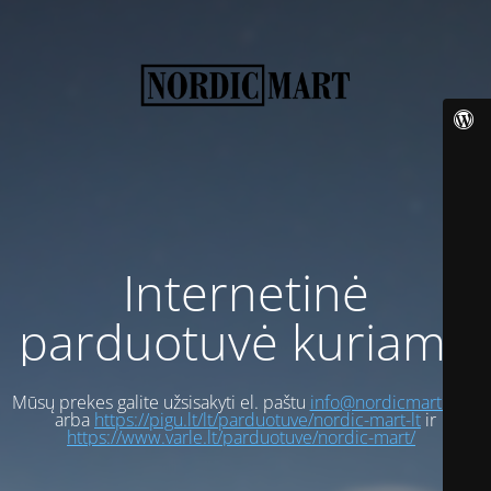
Internetinė
parduotuvė kuriama
Mūsų prekes galite užsisakyti el. paštu
info@nordicmart.com
arba
https://pigu.lt/lt/parduotuve/nordic-mart-lt
ir
https://www.varle.lt/parduotuve/nordic-mart/