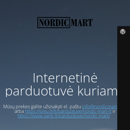
Internetinė
parduotuvė kuriama
Mūsų prekes galite užsisakyti el. paštu
info@nordicmart.com
arba
https://pigu.lt/lt/parduotuve/nordic-mart-lt
ir
https://www.varle.lt/parduotuve/nordic-mart/