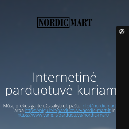
Internetinė
parduotuvė kuriama
Mūsų prekes galite užsisakyti el. paštu
info@nordicmart.com
arba
https://pigu.lt/lt/parduotuve/nordic-mart-lt
ir
https://www.varle.lt/parduotuve/nordic-mart/