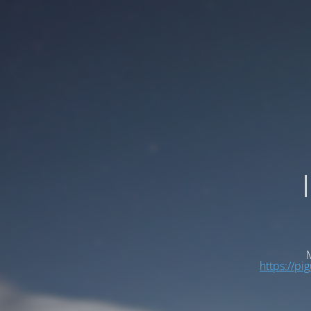
M
https://pi