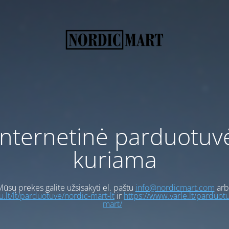
Internetinė parduotuv
kuriama
ūsų prekes galite užsisakyti el. paštu
info@nordicmart.com
arb
gu.lt/lt/parduotuve/nordic-mart-lt
ir
https://www.varle.lt/parduot
mart/