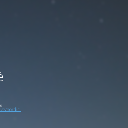
ė
a
uve/nordic-