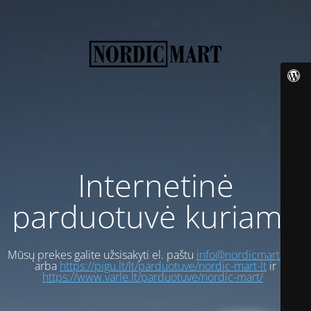
Internetinė
parduotuvė kuriama
Mūsų prekes galite užsisakyti el. paštu
info@nordicmart.com
arba
https://pigu.lt/lt/parduotuve/nordic-mart-lt
ir
https://www.varle.lt/parduotuve/nordic-mart/