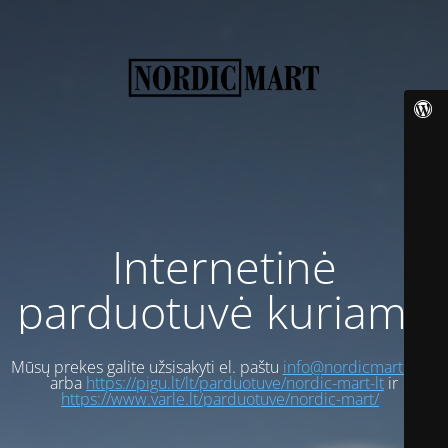
Internetinė
parduotuvė kuriama
Mūsų prekes galite užsisakyti el. paštu
info@nordicmart.com
arba
https://pigu.lt/lt/parduotuve/nordic-mart-lt
ir
https://www.varle.lt/parduotuve/nordic-mart/