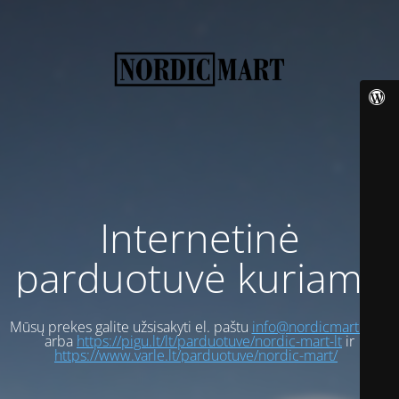
Internetinė
parduotuvė kuriama
Mūsų prekes galite užsisakyti el. paštu
info@nordicmart.com
arba
https://pigu.lt/lt/parduotuve/nordic-mart-lt
ir
https://www.varle.lt/parduotuve/nordic-mart/