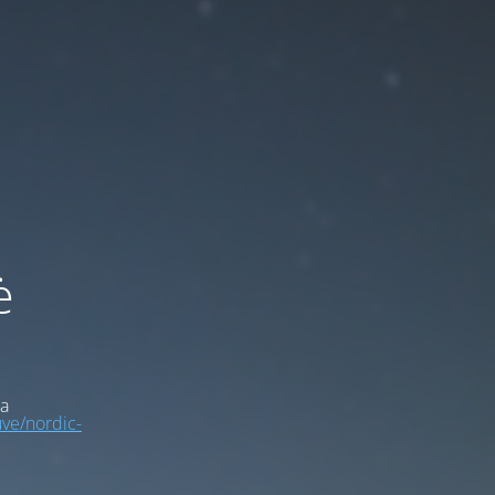
ė
a
uve/nordic-