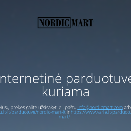
Internetinė parduotuv
kuriama
ūsų prekes galite užsisakyti el. paštu
info@nordicmart.com
arb
gu.lt/lt/parduotuve/nordic-mart-lt
ir
https://www.varle.lt/parduot
mart/