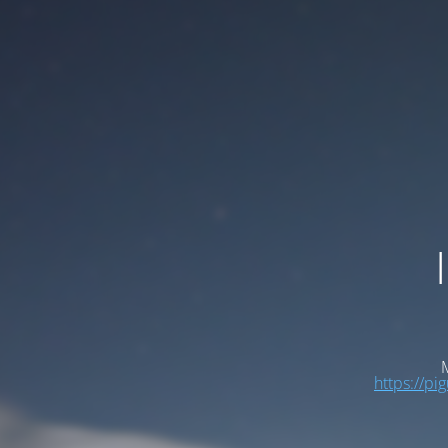
M
https://pi