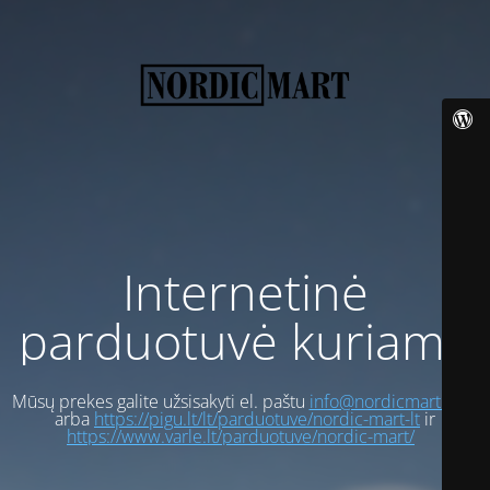
Internetinė
parduotuvė kuriama
Mūsų prekes galite užsisakyti el. paštu
info@nordicmart.com
arba
https://pigu.lt/lt/parduotuve/nordic-mart-lt
ir
https://www.varle.lt/parduotuve/nordic-mart/