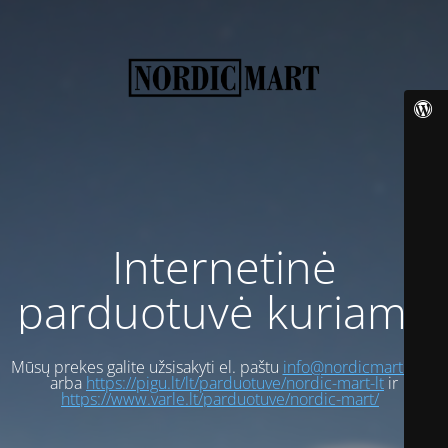
Internetinė
parduotuvė kuriama
Mūsų prekes galite užsisakyti el. paštu
info@nordicmart.com
arba
https://pigu.lt/lt/parduotuve/nordic-mart-lt
ir
https://www.varle.lt/parduotuve/nordic-mart/