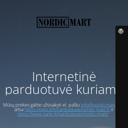
Internetinė
parduotuvė kuriama
Mūsų prekes galite užsisakyti el. paštu
info@nordicmart.com
arba
https://pigu.lt/lt/parduotuve/nordic-mart-lt
ir
https://www.varle.lt/parduotuve/nordic-mart/