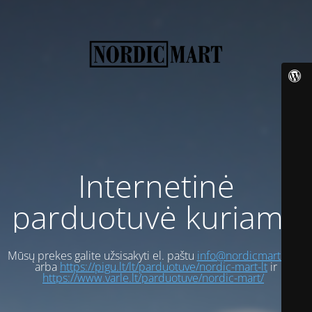
Internetinė
parduotuvė kuriama
Mūsų prekes galite užsisakyti el. paštu
info@nordicmart.com
arba
https://pigu.lt/lt/parduotuve/nordic-mart-lt
ir
https://www.varle.lt/parduotuve/nordic-mart/