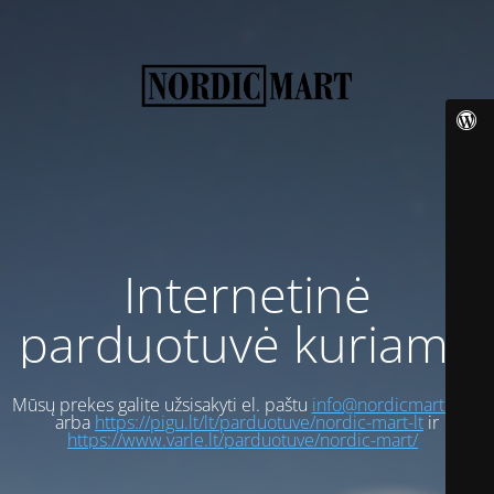
Internetinė
parduotuvė kuriama
Mūsų prekes galite užsisakyti el. paštu
info@nordicmart.com
arba
https://pigu.lt/lt/parduotuve/nordic-mart-lt
ir
https://www.varle.lt/parduotuve/nordic-mart/