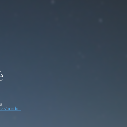
ė
a
uve/nordic-