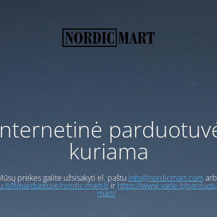
Internetinė parduotuv
kuriama
ūsų prekes galite užsisakyti el. paštu
info@nordicmart.com
arb
gu.lt/lt/parduotuve/nordic-mart-lt
ir
https://www.varle.lt/parduot
mart/