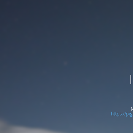
M
https://pi