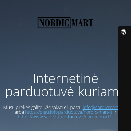
Internetinė
parduotuvė kuriama
Mūsų prekes galite užsisakyti el. paštu
info@nordicmart.com
arba
https://pigu.lt/lt/parduotuve/nordic-mart-lt
ir
https://www.varle.lt/parduotuve/nordic-mart/