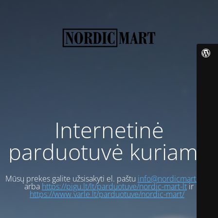
Internetinė
parduotuvė kuriama
Mūsų prekes galite užsisakyti el. paštu
info@nordicmart.com
arba
https://pigu.lt/lt/parduotuve/nordic-mart-lt
ir
https://www.varle.lt/parduotuve/nordic-mart/