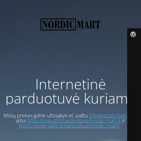
Internetinė
parduotuvė kuriama
Mūsų prekes galite užsisakyti el. paštu
info@nordicmart.com
arba
https://pigu.lt/lt/parduotuve/nordic-mart-lt
ir
https://www.varle.lt/parduotuve/nordic-mart/