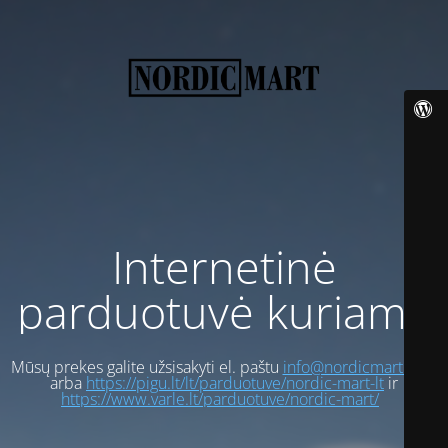
Internetinė
parduotuvė kuriama
Mūsų prekes galite užsisakyti el. paštu
info@nordicmart.com
arba
https://pigu.lt/lt/parduotuve/nordic-mart-lt
ir
https://www.varle.lt/parduotuve/nordic-mart/