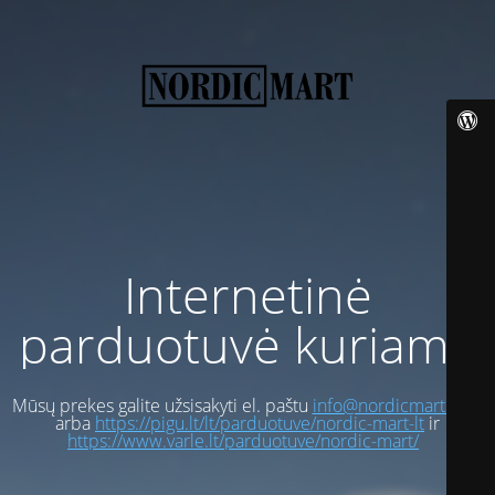
Internetinė
parduotuvė kuriama
Mūsų prekes galite užsisakyti el. paštu
info@nordicmart.com
arba
https://pigu.lt/lt/parduotuve/nordic-mart-lt
ir
https://www.varle.lt/parduotuve/nordic-mart/