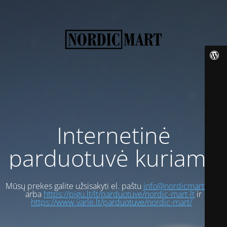
Internetinė
parduotuvė kuriama
Mūsų prekes galite užsisakyti el. paštu
info@nordicmart.com
arba
https://pigu.lt/lt/parduotuve/nordic-mart-lt
ir
https://www.varle.lt/parduotuve/nordic-mart/