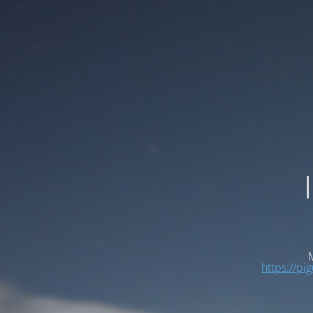
M
https://pi