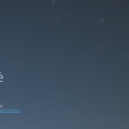
ė
a
uve/nordic-