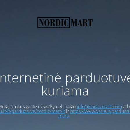
Internetinė parduotuv
kuriama
ūsų prekes galite užsisakyti el. paštu
info@nordicmart.com
arb
gu.lt/lt/parduotuve/nordic-mart-lt
ir
https://www.varle.lt/parduot
mart/