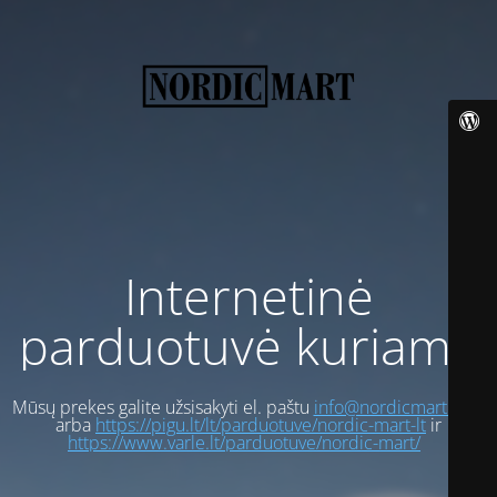
Internetinė
parduotuvė kuriama
Mūsų prekes galite užsisakyti el. paštu
info@nordicmart.com
arba
https://pigu.lt/lt/parduotuve/nordic-mart-lt
ir
https://www.varle.lt/parduotuve/nordic-mart/