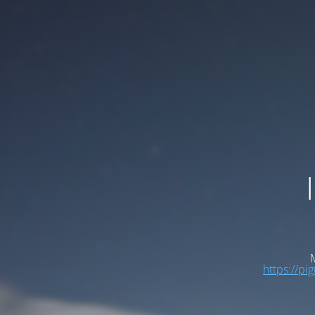
M
https://pi