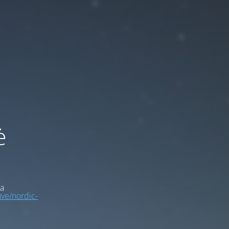
ė
a
uve/nordic-