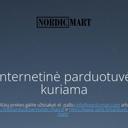
Internetinė parduotuv
kuriama
ūsų prekes galite užsisakyti el. paštu
info@nordicmart.com
arb
gu.lt/lt/parduotuve/nordic-mart-lt
ir
https://www.varle.lt/parduot
mart/