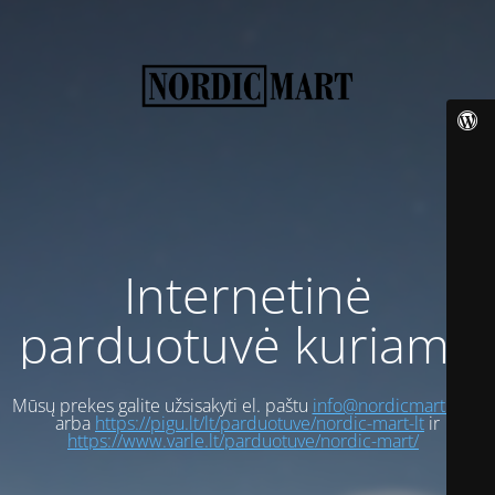
Internetinė
parduotuvė kuriama
Mūsų prekes galite užsisakyti el. paštu
info@nordicmart.com
arba
https://pigu.lt/lt/parduotuve/nordic-mart-lt
ir
https://www.varle.lt/parduotuve/nordic-mart/